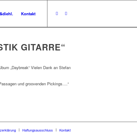
&diehl.
Kontakt
TIK GITARRE“
 Album „Daybreak“ Vielen Dank an Stefan
p Passagen und groovenden Pickings….“
zerklärung
Haftungsausschluss
Kontakt