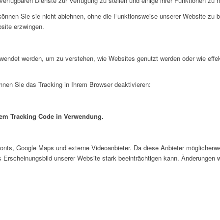
verfügbaren Dienste zur Verfügung zu stellen und einige ihrer Funktionen zu 
 können Sie sie nicht ablehnen, ohne die Funktionsweise unserer Website zu b
bsite erzwingen.
erwendet werden, um zu verstehen, wie Websites genutzt werden oder wie ef
nnen Sie das Tracking in Ihrem Browser deaktivieren:
inem Tracking Code in Verwendung.
onts, Google Maps und externe Videoanbieter. Da diese Anbieter möglicher
das Erscheinungsbild unserer Website stark beeinträchtigen kann. Änderungen 